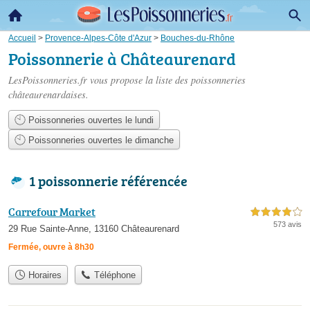
Accueil
>
Provence-Alpes-Côte d'Azur
>
Bouches-du-Rhône
Poissonnerie à Châteaurenard
LesPoissonneries.fr vous propose la liste des
poissonneries
châteaurenardaises
.
Poissonneries ouvertes le lundi
Poissonneries ouvertes le dimanche
1 poissonnerie référencée
Carrefour Market
4,0 étoiles sur 5
573 avis
29 Rue Sainte-Anne, 13160 Châteaurenard
Fermée, ouvre à 8h30
Horaires
Téléphone