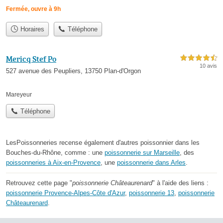
Fermée, ouvre à 9h
Horaires
Téléphone
Mericq Stef Po
4,5 étoiles sur 5
10 avis
527 avenue des Peupliers, 13750 Plan-d'Orgon
Mareyeur
Téléphone
LesPoissonneries recense également d'autres poissonnier dans les
Bouches-du-Rhône, comme : une
poissonnerie sur Marseille
, des
poissonneries à Aix-en-Provence
, une
poissonnerie dans Arles
.
Retrouvez cette page "
poissonnerie Châteaurenard
" à l'aide des liens :
poissonnerie Provence-Alpes-Côte d'Azur
,
poissonnerie 13
,
poissonnerie
Châteaurenard
.