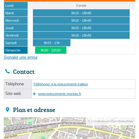
Lundi
Fermé
Mardi
9h15 - 18h45
Mercredi
9h15 - 18h45
Jeudi
9h15 - 18h45
Vendredi
9h15 - 18h45
Samedi
9h15 - 13h
Dimanche
9h30 - 12h30
Signaler une erreur
Contact
Téléphone
Téléphoner à la poissonnerie traiteur
Site web
www.poissonnerie-moreau.fr
Plan et adresse
© contributeurs OpenStreetMap