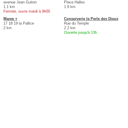
avenue Jean Guiton
Place Halles
1.1 km
1.9 km
Fermée, ouvre mardi à 9h00
Maree +
Conserverie la Perle des Dieux
17 18 19 la Pallice
Rue du Temple
2 km
2.2 km
Ouverte jusqu'à 13h