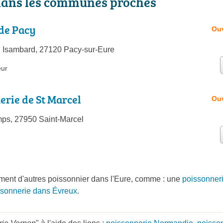
dans les communes proches
 de Pacy
Ouv
 Isambard, 27120 Pacy-sur-Eure
eur
erie de St Marcel
Ouv
ps, 27950 Saint-Marcel
ent d'autres poissonnier dans l'Eure, comme : une
poissonner
ssonnerie dans Évreux
.