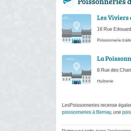
Poissonneries 
Les Viviers
16 Rue Edouard
Poissonnerie trait
La Poissonn
6 Rue des Cham
Huîtrerie
LesPoissonneries recense égalem
poissonneries à Bernay
, une
poi