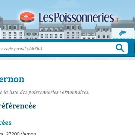
Vernon
 la liste des
poissonneries vernonnaises
.
référencée
rées
ra, 27200 Vernon