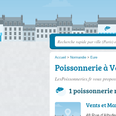
Accueil
>
Normandie
>
Eure
Poissonnerie à 
LesPoissonneries.fr vous propose
1 poissonnerie 
Vents et Ma
48 Rue d'Albufe