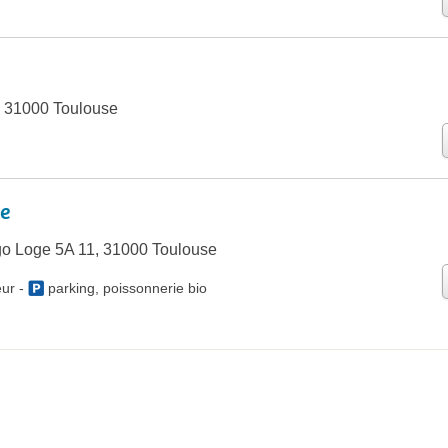
, 31000 Toulouse
re
go Loge 5A 11, 31000 Toulouse
eur
-
parking
,
poissonnerie bio