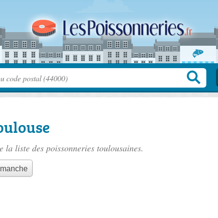
oulouse
 la liste des
poissonneries toulousaines
.
dimanche