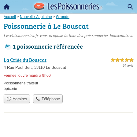
Accueil
>
Nouvelle-Aquitaine
>
Gironde
Poissonnerie à Le Bouscat
LesPoissonneries.fr vous propose la liste des
poissonneries bouscataises
.
1 poissonnerie référencée
La Criée du Bouscat
5,0 étoiles sur 5
84 avis
4 Rue Paul Bert, 33110 Le Bouscat
Fermée, ouvre mardi à 9h00
Poissonnerie traiteur
épicerie
Horaires
Téléphone