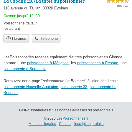
La Cabane 116/La table du poissonnier
4,5 étoiles sur 5
186 avis
116 avenue du Taillan, 33320 Eysines
Ouverte jusqu'à 12h30
Poissonnerie traiteur
restaurant
Horaires
Téléphone
LesPoissonneries recense également d'autres poissonnier en Gironde,
comme : une
poissonnerie à Mérignac
, les
poissonneries à Pessac
, une
poissonnerie à Bordeaux
.
Retrouvez cette page "
poissonnerie Le Bouscat
" à l'aide des liens :
poissonnerie Nouvelle-Aquitaine
,
poissonnerie 33
,
poissonnerie Le
Bouscat
.
LesPoissonneries.fr : les bonnes adresses du poisson frais
© 2026
LesPoissonneries.fr
Mentions légales
-
Contact
-
Inscription gratuite