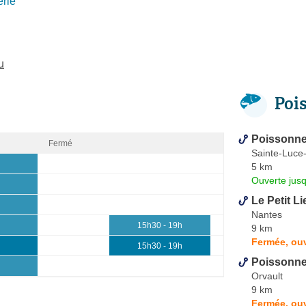
rie
u
Poi
Poissonne
Fermé
Sainte-Luce-
5 km
Ouverte jus
Le Petit Li
Nantes
15h30 - 19h
9 km
Fermée, ou
15h30 - 19h
Poissonner
Orvault
9 km
Fermée, ou