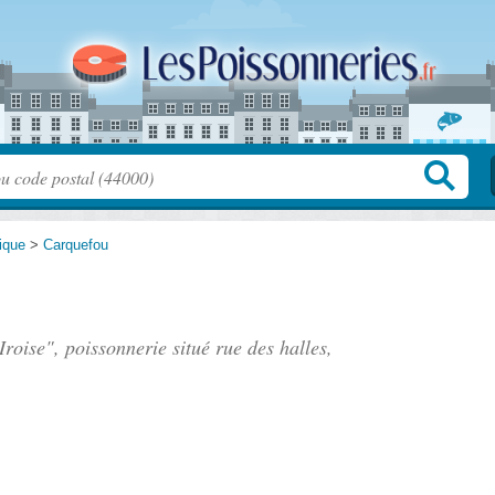
tique
>
Carquefou
'Iroise", poissonnerie situé
rue des halles
,