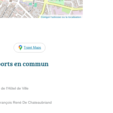
Corriger l’adresse ou la localisation
Trajet Maps
ports en commun
de l'Hôtel de Ville
 François René De Chateaubriand