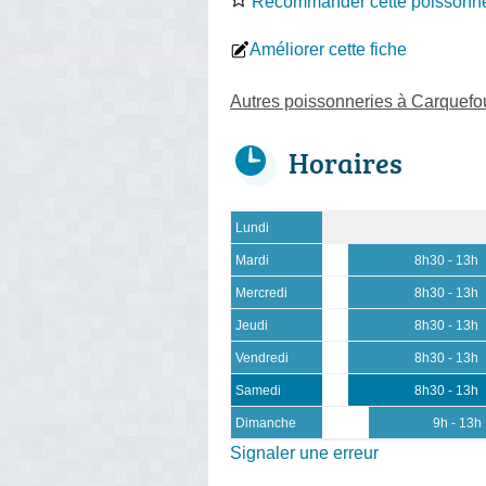
Recommander cette poissonne
Améliorer cette fiche
Autres poissonneries à Carquefo
Horaires
Lundi
Mardi
8h30 - 13h
Mercredi
8h30 - 13h
Jeudi
8h30 - 13h
Vendredi
8h30 - 13h
Samedi
8h30 - 13h
Dimanche
9h - 13h
Signaler une erreur