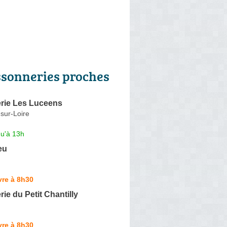
ssonneries proches
rie Les Luceens
sur-Loire
qu'à 13h
eu
vre à 8h30
ie du Petit Chantilly
vre à 8h30