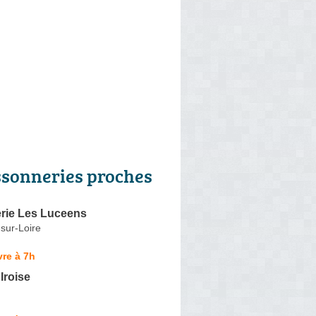
ssonneries proches
rie Les Luceens
sur-Loire
re à 7h
'Iroise