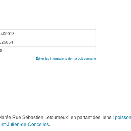
5400013
626854
08
Éditer les informations de ma poissonnerie
Marée Rue Sébastien Letourneux" en partant des liens :
poisson
int-Julien-de-Concelles
.