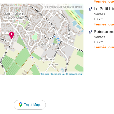
Fermée, ou
© contributeurs OpenStreetMap
Le Petit Li
Nantes
13 km
Fermée, ou
Poissonne
Nantes
13 km
Fermée, ouv
Corriger l’adresse ou la localisation
Trajet Maps