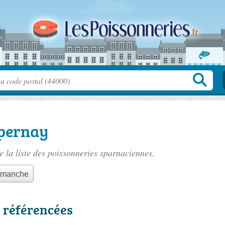
Épernay
 la liste des
poissonneries sparnaciennes
.
dimanche
 référencées