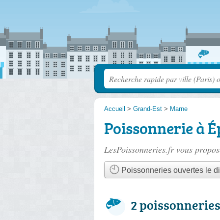
Accueil
>
Grand-Est
>
Marne
Poissonnerie à 
LesPoissonneries.fr vous propose
Poissonneries ouvertes le 
2 poissonneries