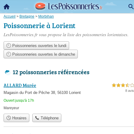
Accueil
>
Bretagne
>
Morbihan
Poissonnerie à Lorient
LesPoissonneries.fr vous propose la liste des
poissonneries lorientaises
.
Poissonneries ouvertes le lundi
Poissonneries ouvertes le dimanche
12 poissonneries référencées
ALLARD Marée
3,5 étoiles sur 5
8 avis
Magasin du Port de Pêche 38, 56100 Lorient
Ouvert jusqu'à 17h
Mareyeur
Horaires
Téléphone