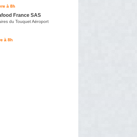
re à 8h
afood France SAS
aires du Touquet Aéroport
e à 8h