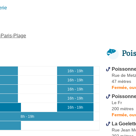
rie
-Paris-Plage
Poi
Poissonne
16h - 19h
Rue de Met
16h - 19h
47 mètres
Fermée, ou
16h - 19h
Poissonner
16h - 19h
Le Fr
16h - 19h
200 mètres
Fermée, ouv
8h - 19h
La Goelett
Rue Jean M
202 mètres