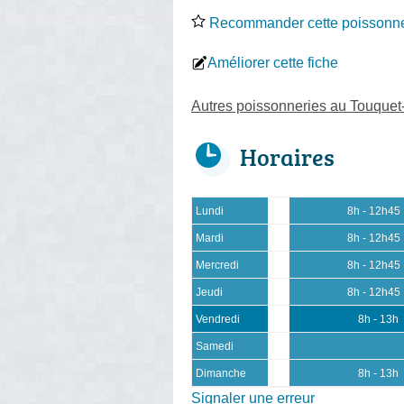
Recommander cette poissonne
Améliorer cette fiche
Autres poissonneries au Touquet
Horaires
Lundi
8h - 12h45
Mardi
8h - 12h45
Mercredi
8h - 12h45
Jeudi
8h - 12h45
Vendredi
8h - 13h
Samedi
Dimanche
8h - 13h
Signaler une erreur