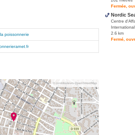
Fermée, ouv
Nordic Se
Centre d'Aff
International
2.6 km
la poissonnerie
Fermé, ouvr
onnerieramet.fr
© contributeurs OpenStreetMap