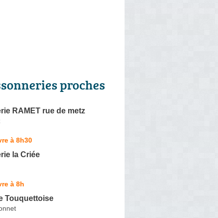
ssonneries proches
rie RAMET rue de metz
z
vre à 8h30
ie la Criée
re à 8h
e Touquettoise
onnet