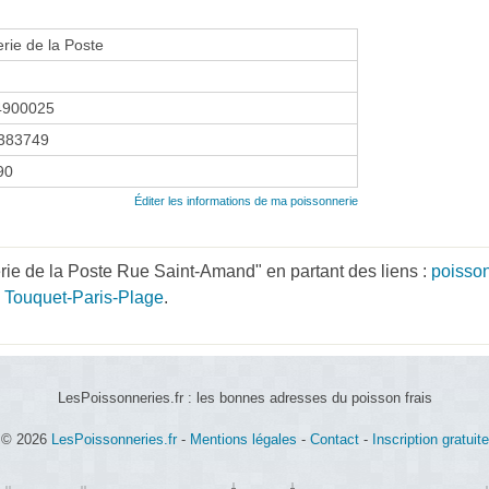
rie de la Poste
4900025
383749
90
Éditer les informations de ma poissonnerie
ie de la Poste Rue Saint-Amand" en partant des liens :
poisso
 Touquet-Paris-Plage
.
LesPoissonneries.fr : les bonnes adresses du poisson frais
© 2026
LesPoissonneries.fr
-
Mentions légales
-
Contact
-
Inscription gratuite