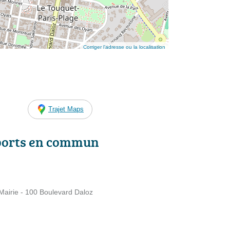
Corriger l’adresse ou la localisation
Trajet Maps
ports en commun
irie - 100 Boulevard Daloz