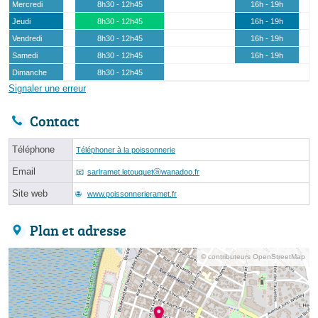
Mercredi
8h30 - 12h45
16h - 19h
Jeudi
8h30 - 12h45
16h - 19h
Vendredi
8h30 - 12h45
16h - 19h
Samedi
8h30 - 12h45
16h - 19h
Dimanche
8h30 - 12h45
Signaler une erreur
Contact
Téléphone
Téléphoner à la poissonnerie
Email
sarlramet.letouquetⓐwanadoo.fr
Site web
www.poissonnerieramet.fr
Plan et adresse
© contributeurs OpenStreetMap