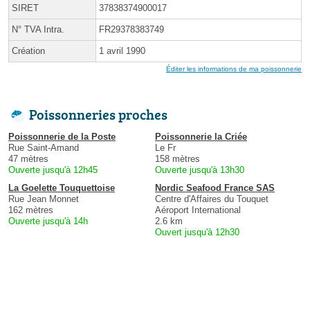
SIRET
37838374900017
N° TVA Intra.
FR29378383749
Création
1 avril 1990
Éditer les informations de ma poissonnerie
Poissonneries proches
Poissonnerie de la Poste
Poissonnerie la Criée
Rue Saint-Amand
Le Fr
47 mètres
158 mètres
Ouverte jusqu'à 12h45
Ouverte jusqu'à 13h30
La Goelette Touquettoise
Nordic Seafood France SAS
Rue Jean Monnet
Centre d'Affaires du Touquet
162 mètres
Aéroport International
Ouverte jusqu'à 14h
2.6 km
Ouvert jusqu'à 12h30