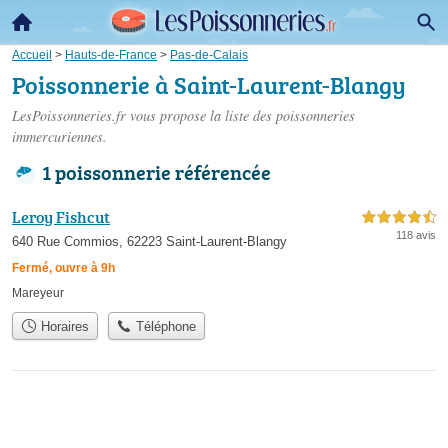
Accueil
>
Hauts-de-France
>
Pas-de-Calais
Poissonnerie à Saint-Laurent-Blangy
LesPoissonneries.fr vous propose la liste des
poissonneries
immercuriennes
.
1 poissonnerie référencée
Leroy Fishcut
4,5 étoiles sur 5
118 avis
640 Rue Commios, 62223 Saint-Laurent-Blangy
Fermé, ouvre à 9h
Mareyeur
Horaires
Téléphone