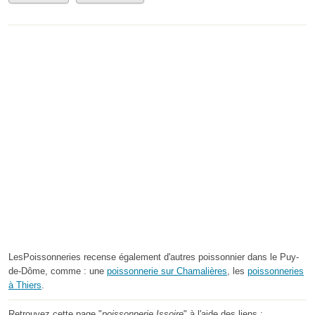
LesPoissonneries recense également d'autres poissonnier dans le Puy-
de-Dôme, comme : une
poissonnerie sur Chamalières
, les
poissonneries
à Thiers
.
Retrouvez cette page "
poissonnerie Issoire
" à l'aide des liens :