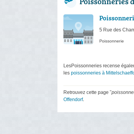
Poissonneries 
Poissonner
5 Rue des Champ
Poissonnerie
LesPoissonneries recense égale
les
poissonneries à Mittelschaef
Retrouvez cette page "
poissonner
Offendorf
.