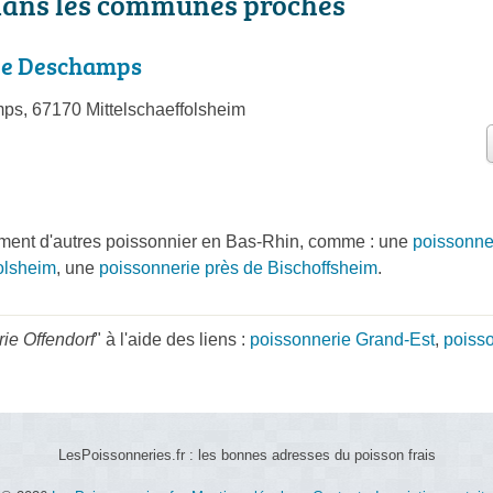
dans les communes proches
ie Deschamps
s, 67170 Mittelschaeffolsheim
ment d'autres poissonnier en Bas-Rhin, comme : une
poissonne
folsheim
, une
poissonnerie près de Bischoffsheim
.
ie Offendorf
" à l'aide des liens :
poissonnerie Grand-Est
,
poiss
LesPoissonneries.fr : les bonnes adresses du poisson frais