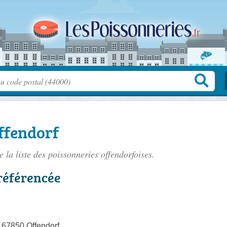
ffendorf
 la liste des
poissonneries offendorfoises
.
référencée
, 67850 Offendorf