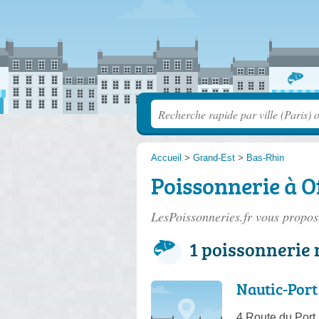
Accueil
>
Grand-Est
>
Bas-Rhin
Poissonnerie à O
LesPoissonneries.fr vous propose
1 poissonnerie 
Nautic-Port
4 Route du Port