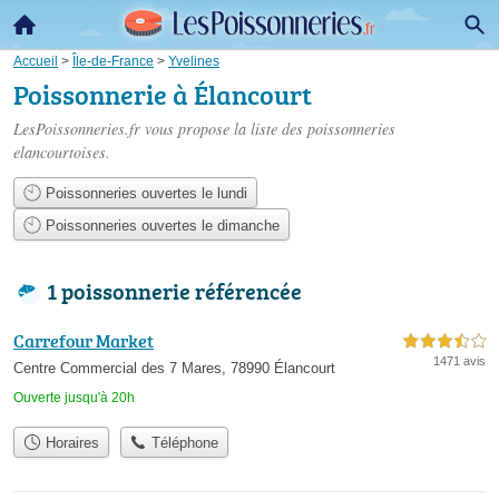
Accueil
>
Île-de-France
>
Yvelines
Poissonnerie à Élancourt
LesPoissonneries.fr vous propose la liste des
poissonneries
elancourtoises
.
Poissonneries ouvertes le lundi
Poissonneries ouvertes le dimanche
1 poissonnerie référencée
Carrefour Market
3,5 étoiles sur 5
1471 avis
Centre Commercial des 7 Mares, 78990 Élancourt
Ouverte jusqu'à 20h
Horaires
Téléphone