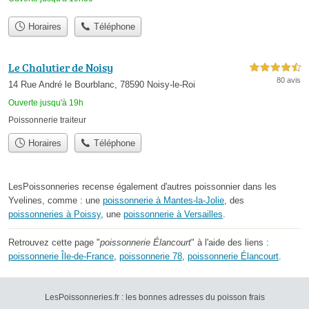
Horaires
Téléphone
Le Chalutier de Noisy
4,5 étoiles sur 5
80 avis
14 Rue André le Bourblanc, 78590 Noisy-le-Roi
Ouverte jusqu'à 19h
Poissonnerie traiteur
Horaires
Téléphone
LesPoissonneries recense également d'autres poissonnier dans les
Yvelines, comme : une
poissonnerie à Mantes-la-Jolie
, des
poissonneries à Poissy
, une
poissonnerie à Versailles
.
Retrouvez cette page "
poissonnerie Élancourt
" à l'aide des liens :
poissonnerie Île-de-France
,
poissonnerie 78
,
poissonnerie Élancourt
.
LesPoissonneries.fr : les bonnes adresses du poisson frais