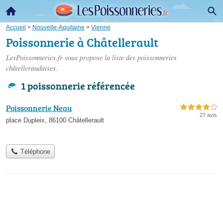
Accueil
>
Nouvelle-Aquitaine
>
Vienne
Poissonnerie à Châtellerault
LesPoissonneries.fr vous propose la liste des
poissonneries
châtelleraudaises
.
1 poissonnerie référencée
Poissonnerie Neau
4,0 étoiles sur 5
27 avis
place Dupleix, 86100 Châtellerault
Téléphone