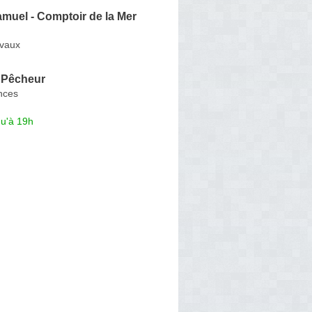
uel - Comptoir de la Mer
rvaux
 Pêcheur
nces
qu'à 19h