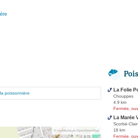
ère
Poi
La Folie P
la poissonnière
Chouppes
4.9 km
Fermée, ouv
La Marée 
Scorbé-Clai
18 km
© contributeurs OpenStreetMap
Fermée, ouv