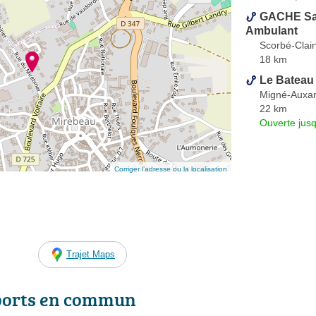
GACHE Sam
Ambulant
Scorbé-Clai
18 km
Le Bateau
Migné-Auxa
22 km
Ouverte jus
Corriger l’adresse ou la localisation
Trajet Maps
ports en commun