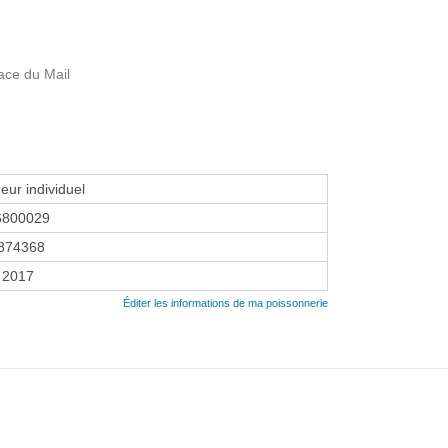
ace du Mail
eur individuel
6800029
874368
r 2017
Éditer les informations de ma poissonnerie