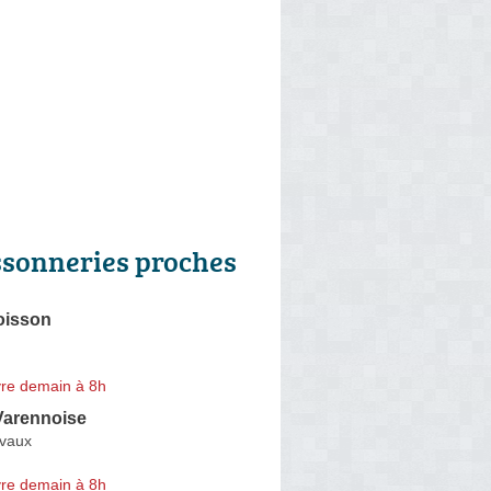
ssonneries proches
oisson
re demain à 8h
Varennoise
rvaux
re demain à 8h