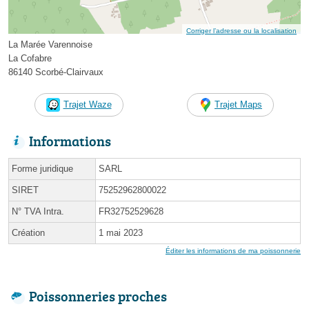
Corriger l’adresse ou la localisation
La Marée Varennoise
La Cofabre
86140 Scorbé-Clairvaux
Trajet Waze
Trajet Maps
Informations
Forme juridique
SARL
SIRET
75252962800022
N° TVA Intra.
FR32752529628
Création
1 mai 2023
Éditer les informations de ma poissonnerie
Poissonneries proches