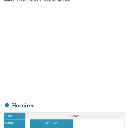
Autres poissonneries à Scorbé-Clairvaux
Horaires
Lundi
Fermé
Mardi
8h - 13h