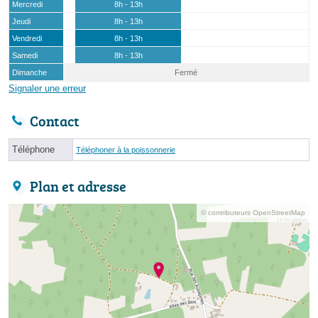
Mercredi
8h - 13h
Jeudi
8h - 13h
Vendredi
8h - 13h
Samedi
8h - 13h
Dimanche
Fermé
Signaler une erreur
Contact
Téléphone
Téléphoner à la poissonnerie
Plan et adresse
© contributeurs OpenStreetMap