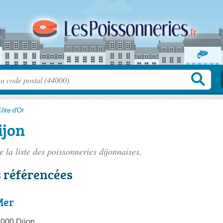
ôte-d'Or
ijon
 la liste des
poissonneries dijonnaises
.
s référencées
Mer
1000 Dijon