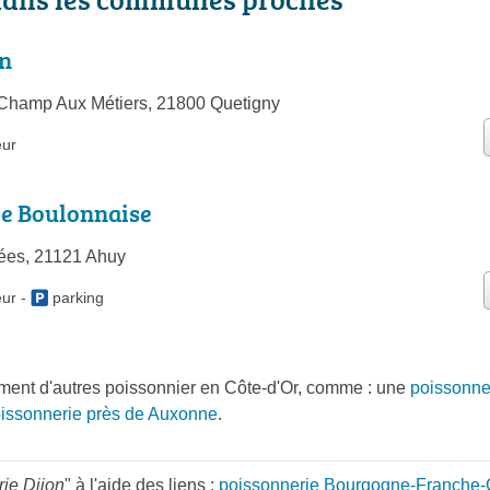
on
 Champ Aux Métiers, 21800 Quetigny
eur
ie Boulonnaise
ées, 21121 Ahuy
eur
-
parking
ent d'autres poissonnier en Côte-d'Or, comme : une
poissonne
issonnerie près de Auxonne
.
ie Dijon
" à l'aide des liens :
poissonnerie Bourgogne-Franche