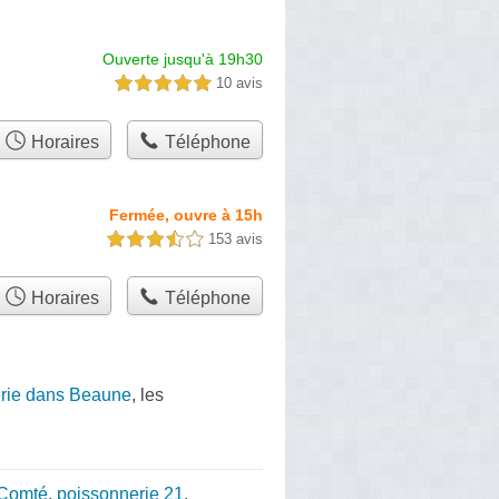
Ouverte jusqu'à 19h30
10 avis
5,0 étoiles sur 5
Horaires
Téléphone
Fermée, ouvre à 15h
153 avis
3,5 étoiles sur 5
Horaires
Téléphone
rie dans Beaune
, les
-Comté
,
poissonnerie 21
,