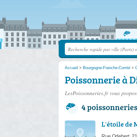
Accueil
>
Bourgogne-Franche-Comté
>
C
Poissonnerie à D
LesPoissonneries.fr vous propose
4 poissonnerie
L'étoile de 
Rue Odebert, 2