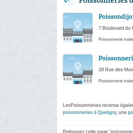
Poissondij
7 Boulevard du
Poissonnerie trait
Poissonner
28 Rue des Mur
Poissonnerie trait
LesPoissonneries recense égalem
poissonneries à Quetigny
, une
po
Retrouvez cette page "
poissonner