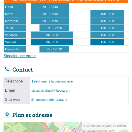
Lundi
8h - 12h30
Mardi
8h - 12h30
15h - 19h
Mercredi
8h - 12h30
15h - 19h
Jeudi
9h - 12h30
15h - 19h
Vendredi
8h - 13h
15h - 19h
Samedi
8h - 13h
15h - 19h
Dimanche
9h - 12h30
Signaler une erreur
Contact
Téléphone
Téléphoner à la poissonnerie
Email
p.marchaisⓐfiteco.com
Site web
poissonnerie-dugas.fr
Plan et adresse
© contributeurs OpenStreetMap