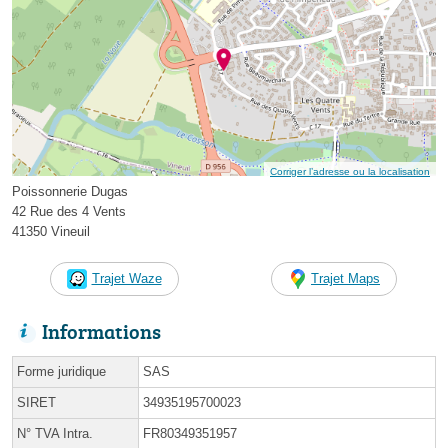
Corriger l’adresse ou la localisation
Poissonnerie Dugas
42 Rue des 4 Vents
41350 Vineuil
Trajet Waze
Trajet Maps
Informations
Forme juridique
SAS
SIRET
34935195700023
N° TVA Intra.
FR80349351957