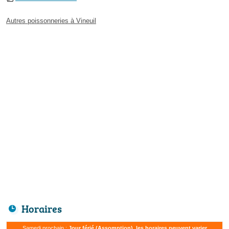
Autres poissonneries à Vineuil
Horaires
Samedi prochain :
Jour férié (Assomption), les horaires peuvent varier