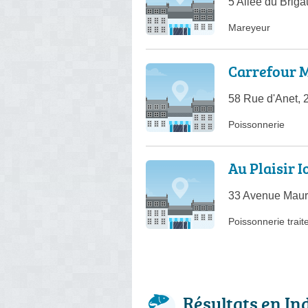
5 Allée du Briga
Mareyeur
Carrefour 
58 Rue d'Anet,
Poissonnerie
Au Plaisir I
33 Avenue Maur
Poissonnerie trait
Résultats en In