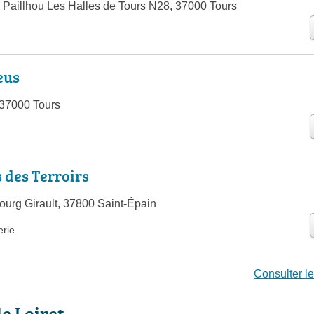
 Paillhou Les Halles de Tours N28, 37000 Tours
eus
 37000 Tours
s des Terroirs
urg Girault, 37800 Saint-Épain
erie
Consulter le
le Loiret