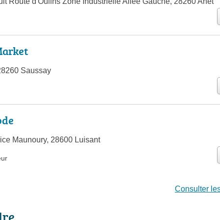
ult Route d'Oulins Zone Industrielle Allée Gauche, 28260 Anet
Market
 28260 Saussay
ode
ice Maunoury, 28600 Luisant
eur
Consulter les
dre