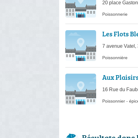
20 place Gaston
Poissonnerie
Les Flots Bl
7 avenue Vatel,
Poissonnière
Aux Plaisir
16 Rue du Faubo
Poissonnier
-
épic
Résultats dans 