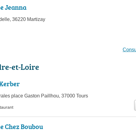
ie Jeanna
delle, 36220 Martizay
Consul
dre-et-Loire
 Kerber
rales place Gaston Paillhou, 37000 Tours
taurant
ie Chez Boubou