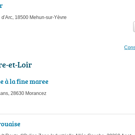
r
 d'Arc, 18500 Mehun-sur-Yèvre
Cons
re-et-Loir
e à la fine maree
sans, 28630 Morancez
rouaise