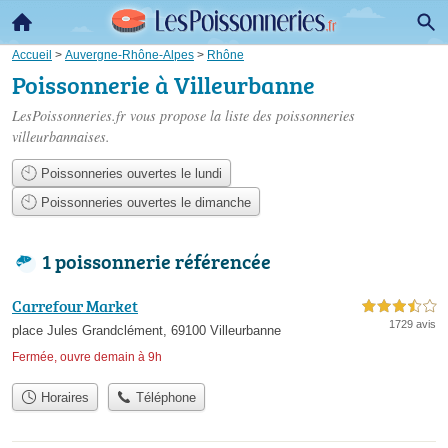
Accueil
>
Auvergne-Rhône-Alpes
>
Rhône
Poissonnerie à Villeurbanne
LesPoissonneries.fr vous propose la liste des
poissonneries
villeurbannaises
.
Poissonneries ouvertes le lundi
Poissonneries ouvertes le dimanche
1 poissonnerie référencée
Carrefour Market
3,5 étoiles sur 5
1729 avis
place Jules Grandclément, 69100 Villeurbanne
Fermée, ouvre demain à 9h
Horaires
Téléphone